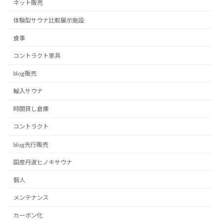
ネット販売
体験型サウナ比較展示施設
食事
コントラクト家具
blog販売
輸入サウナ
時間貸し倉庫
コントラクト
blog先行販売
国産丹波ヒノキサウナ
個人
メンテナンス
カーボン化