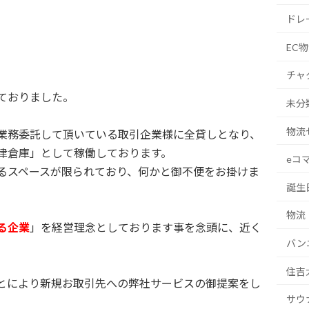
ドレ
EC
チャ
ておりました。
未分
物流
業務委託して頂いている取引企業様に全貸しとなり、
津倉庫」として稼働しております。
eコ
るスペースが限られており、何かと御不便をお掛けま
誕生
物流
る企業
」を経営理念としております事を念頭に、近く
バン
住吉
とにより新規お取引先への弊社サービスの御提案をし
サウ