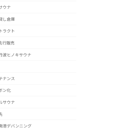
サウナ
貸し倉庫
トラクト
g先行販売
丹波ヒノキサウナ
テナンス
ボン化
ルサウナ
先
南港デバンニング