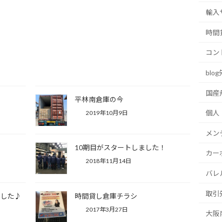
輸入
時間
コン
blo
国産
。
平林南倉庫の今
個人
2019年10月9日
メン
10期目がスタートしました！
カー
2018年11月14日
バレ
取引
ました♪
時間貸し倉庫チラシ
2017年3月27日
大阪