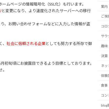
ームページの情報暗号化（SSL化）も行います。
案内
/
と変更になり、より速度化されたサーバーへの移行
ご挨
により、お問い合わせフォームなどに入力した情報が盗
コロ
。
サウ
く、
社会に信頼される企業
としても努力する所存で御
趣味
決算
5月初旬頃にお披露目できるよう目標としております。
ネッ
せ。
体験
食事
コン
blo