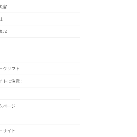
災害
社
喚起
ークリフト
イトに注意！
ムページ
ーサイト