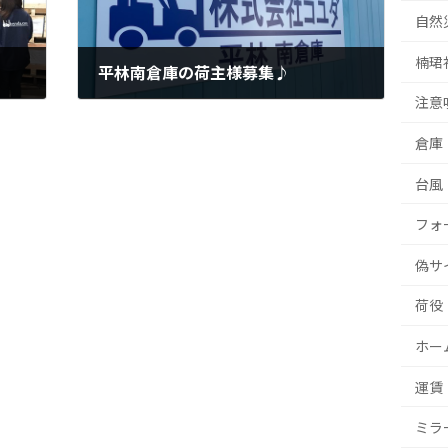
自然
楠珺
平林南倉庫の荷主様募集♪
注意
2019年3月15日
倉庫
台風
フォ
偽サ
荷役
ホー
運賃
ミラ