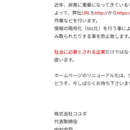
近年、非常に重要になってきているホ
よって、弊社
URL
も
http://
から
https:/
作業などを行います。
情報の暗号化（SSL化）を行う事
み取られたりする事を防止致します
社会に必要とされる企業
だけではな
座います。
ホームページのリニューアル化は、
どうぞ、今しばらくお待ち下さいま
株式会社コユダ
代表取締役
中村忠臣