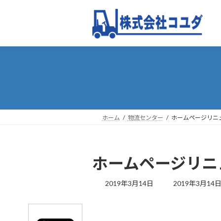
コ
ナ
ン
ビ
テ
ゲ
ン
ー
ツ
シ
へ
ョ
ス
ン
キ
に
ッ
移
プ
動
ホーム
物流センター
ホームページリニ
ホームページリニ
最
2019年3月14日
2019年3月14
終
更
新