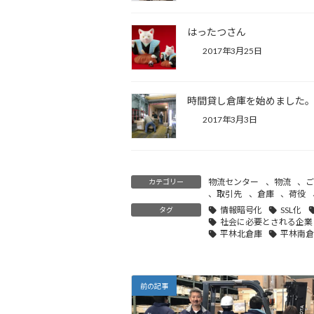
はったつさん
2017年3月25日
時間貸し倉庫を始めました
2017年3月3日
物流センター
、
物流
、
カテゴリー
、
取引先
、
倉庫
、
荷役
情報暗号化
SSL化
タグ
社会に必要とされる企業
平林北倉庫
平林南
前の記事