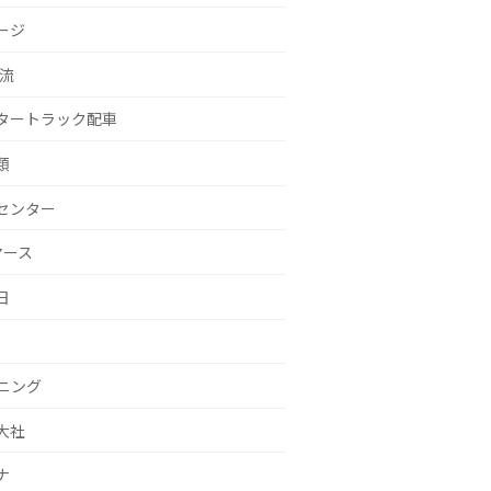
ージ
物流
タートラック配車
類
センター
マース
日
ニング
大社
ナ