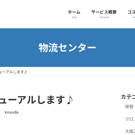
ホーム
サービス概要
コ
top
service
a
物流センター
ューアルします♪
カテ
ューアルします♪
保管
日
koyuda
クロ
大阪