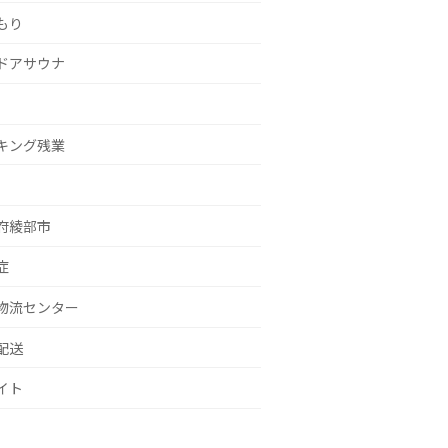
もり
ドアサウナ
キング残業
府綾部市
症
物流センター
配送
イト