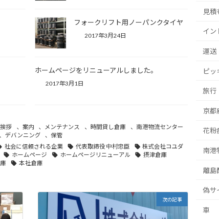
見積
フォークリフト用ノーパンクタイヤ
イン
2017年3月24日
運送
。
ホームページをリニューアルしました。
ピッ
2017年3月1日
旅行
京都
ご挨拶
、
案内
、
メンテナンス
、
時間貸し倉庫
、
南港物流センター
花粉
、
デバンニング
、
保管
社会に信頼される企業
代表取締役 中村忠臣
株式会社コユダ
南港
ホームページ
ホームページリニューアル
摂津倉庫
倉庫
本社倉庫
離島
偽サ
次の記事
車