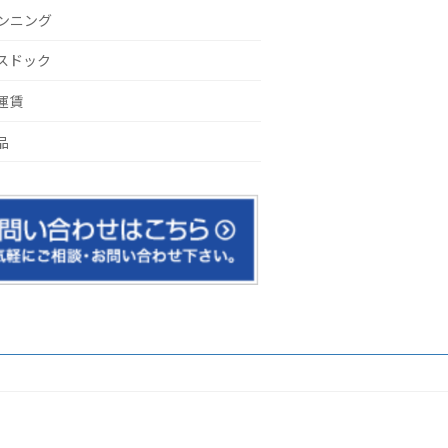
ンニング
スドック
運賃
品