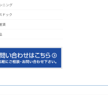
ンニング
スドック
運賃
品