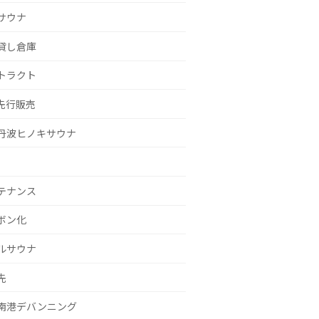
サウナ
貸し倉庫
トラクト
g先行販売
丹波ヒノキサウナ
テナンス
ボン化
ルサウナ
先
南港デバンニング