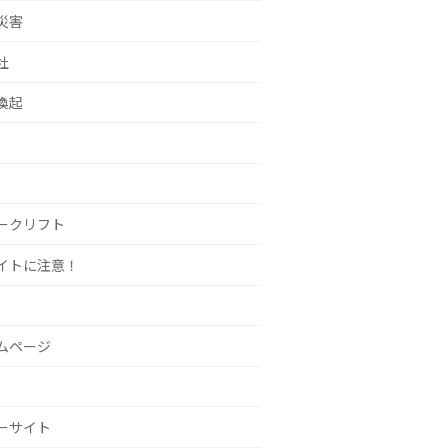
災害
社
喚起
ークリフト
イトに注意！
ムページ
ーサイト