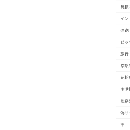
見積
イン
運送
ピッ
旅行
京都
花粉
南港
離島
偽サ
車