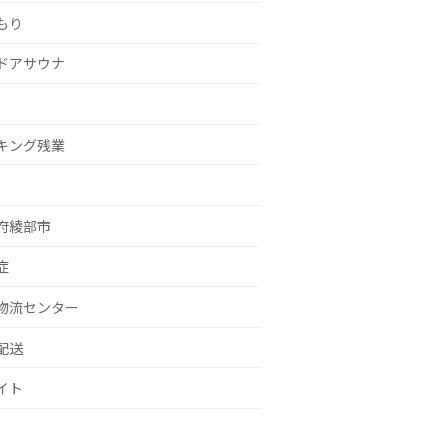
もり
ドアサウナ
キング残業
府綾部市
症
物流センター
配送
イト