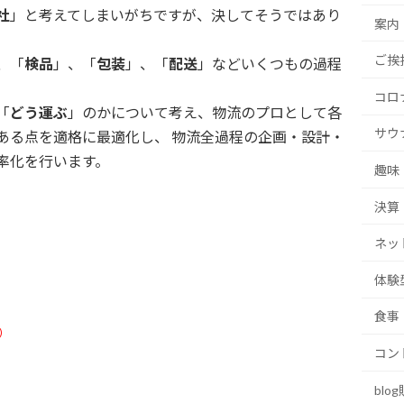
社
」と考えてしまいがちですが、決してそうではあり
案内
ご挨
、「
検品
」、「
包装
」、「
配送
」などいくつもの過程
コロ
「
どう運ぶ
」のかについて考え、物流のプロとして各
サウ
ある点を適格に最適化し、 物流全過程の企画・設計・
率化を行います。
趣味
決算
ネッ
体験
食事
）
コン
blo