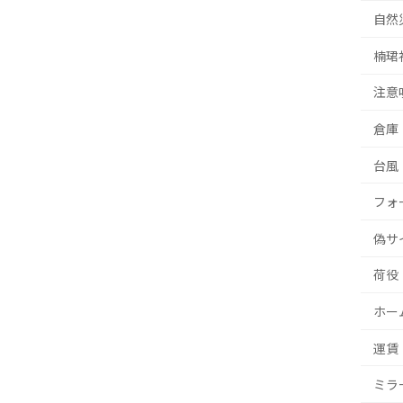
自然
楠珺
注意
倉庫
台風
フォ
偽サ
荷役
ホー
運賃
ミラ