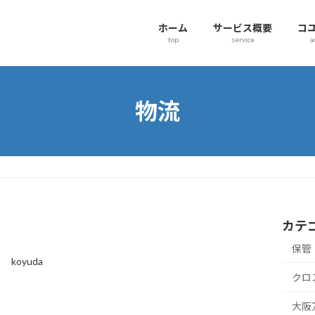
ホーム
サービス概要
コ
top
service
a
物流
カテ
保管
日
koyuda
クロ
大阪