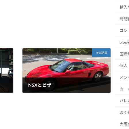
輸入
時間
コン
blo
次の記事
国産
個人
メン
NSXとピザ
カー
2017年4月24日
バレ
取引
大阪