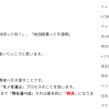
ドレ
EC
チャ
物流って何？」、「物流経費って不透明」
未分
物流
書いていこうと思います。
eコ
誕生
物流
費者へ引き渡すことです。
バン
「
モノを運ぶ
」プロセスのことを指します。
点まで「
物を運べば
」それは基本的に「
物流
」になりま
住吉
サウ