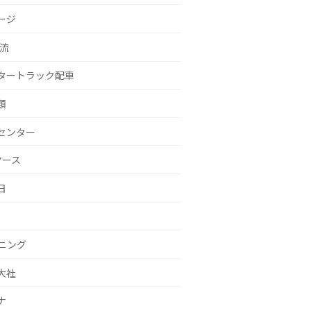
ージ
物流
タートラック配車
類
センター
マース
日
ニング
大社
ナ