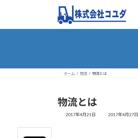
コ
ナ
ン
ビ
テ
ゲ
ン
ー
ツ
シ
へ
ョ
ス
ン
キ
に
ッ
移
プ
動
ホーム
物流
物流とは
物流とは
最
2017年4月21日
2017年4月27
終
更
新