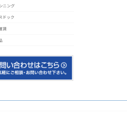
ンニング
スドック
運賃
品