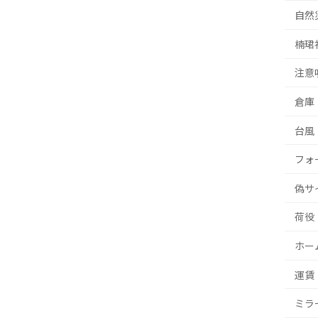
自然
楠珺
注意
倉庫
台風
フォ
偽サ
荷役
ホー
運賃
ミラ