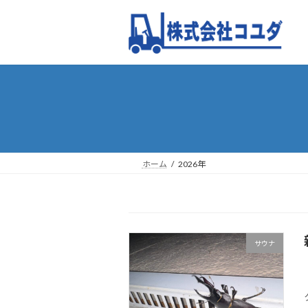
コ
ナ
ン
ビ
テ
ゲ
ン
ー
ツ
シ
へ
ョ
ス
ン
キ
に
ッ
移
プ
動
ホーム
2026年
サウナ