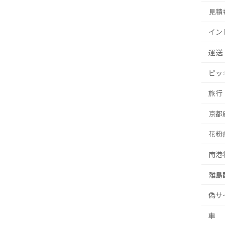
見積
イン
運送
ピッ
旅行
京都
花粉
南港
離島
偽サ
車