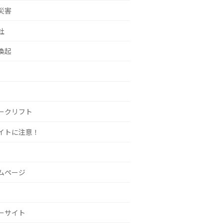
災害
社
喚起
ークリフト
イトに注意！
ムページ
ーサイト