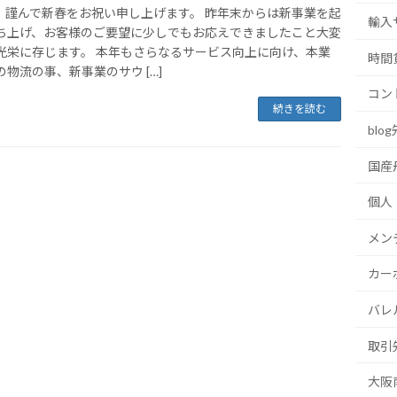
謹んで新春をお祝い申し上げます。 昨年末からは新事業を起
輸入
ち上げ、お客様のご要望に少しでもお応えできましたこと大変
光栄に存じます。 本年もさらなるサービス向上に向け、本業
時間
の物流の事、新事業のサウ […]
コン
続きを読む
blo
国産
個人
メン
カー
バレ
取引
大阪