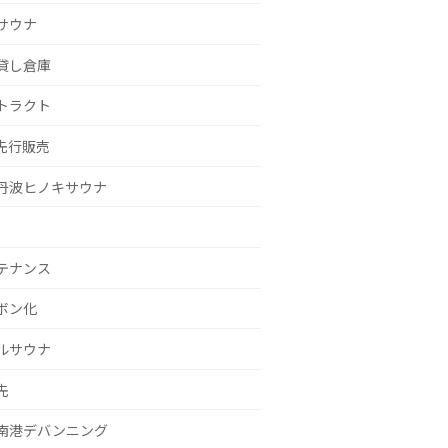
サウナ
貸し倉庫
トラクト
g先行販売
丹波ヒノキサウナ
テナンス
ボン化
ルサウナ
先
南港デバンニング