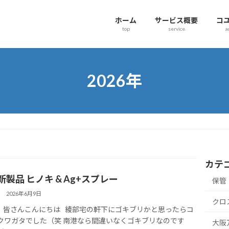
ホーム
サービス概要
コ
top
service
a
2026年
カテ
新製品 ヒノキ & Ag+スプレー
保管
2026年6月9日
クロ
皆さんこんにちは 綾部宅の軒下にゴキブリかと思ったらコ
クワガタでした（笑 南港なら間違いなくゴキブリなのです
大阪