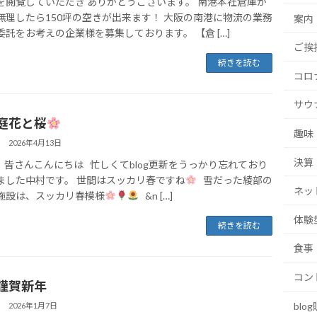
を閲覧していただき ありがとうございます。 南港本社倉庫が
無理したら150坪の空きが出来ます！ 大阪の南港に物流の業務
案内
委託をお考えの企業様を募集しております。 【倉 […]
ご挨
続きを読む
コロ
サウ
庭花と桜
趣味
2026年4月13日
決算
皆さんこんにちは 忙しくてblog更新をうっかり忘れており
ました中村です。 世間はスッカリ春ですね
雪だった綾部の
ネッ
施設は、スッカリ春模様
&n […]
体験
続きを読む
食事
コン
謹賀新年
blo
2026年1月7日