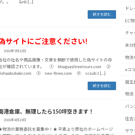
が。。 &nb […]
ドレ
続きを読む
EC
チャ
偽サイトにご注意ください!
未分
2026年5月22日
物流
当社の社名や商品画像・文章を無断で使用した偽サイトの存
在が確認されています。 ① bhagyashreetours.com ②
eコ
aishaabubakr.com ③ neo-finex.com ④ ccsub.t […]
誕生
続きを読む
物流
バン
南港倉庫、無理したら150坪空きます！
住吉
2026年4月23日
★物流の業務委託を募集中！★ 平素より弊社のホームページ
サウ