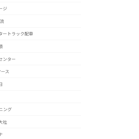
ージ
物流
タートラック配車
類
センター
マース
日
ニング
大社
ナ