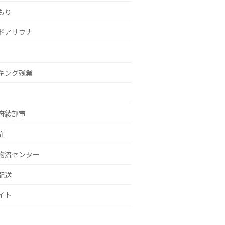
もり
ドアサウナ
キング残業
府綾部市
症
物流センター
配送
イト